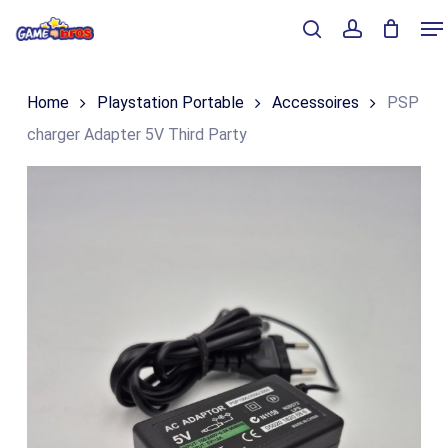
Skip
Me
to
Close
Winkelmand
search
account
Cart
main
Home
Playstation Portable
Accessoires
PSP
content
charger Adapter 5V Third Party