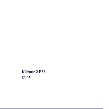
Overig
Killzone 2 PS3
€
3.95
n
Contact
About us
Agenda