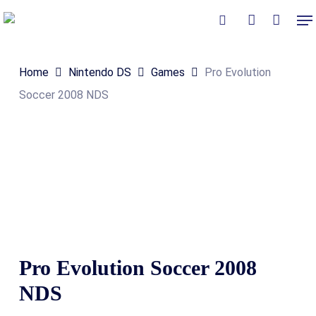
Skip
Me
to
Close
Winkelmand
search
account
Cart
main
Home
Nintendo DS
Games
Pro Evolution
content
Soccer 2008 NDS
Pro Evolution Soccer 2008
NDS