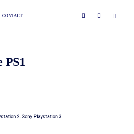
Close
search
account
CONTACT
Cart
e PS1
station 2, Sony Playstation 3
gen
gen
gen