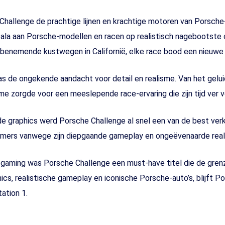
hallenge de prachtige lijnen en krachtige motoren van Porsche-
cala aan Porsche-modellen en racen op realistisch nagebootste c
enemende kustwegen in Californië, elke race bood een nieuwe 
 de ongekende aandacht voor detail en realisme. Van het gelui
me zorgde voor een meeslepende race-ervaring die zijn tijd ver v
e graphics werd Porsche Challenge al snel een van de best ve
 gamers vanwege zijn diepgaande gameplay en ongeëvenaarde real
-gaming was Porsche Challenge een must-have titel die de gren
ics, realistische gameplay en iconische Porsche-auto’s, blijft 
ation 1.