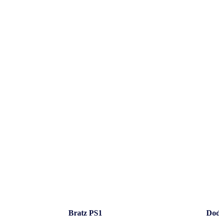
Cont
Bratz PS1
Dod