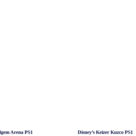
act
Beleid &
gem Arena PS1
Disney’s Keizer Kuzco PS1