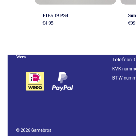
Cont
FIFa 19 PS4
Son
€
4.95
€
99
Adres: Nijv
Overijssel
Betaal Snel En Veilig Met Paypal & IDeal |
E-mail:
inf
Wero.
Telefoon: 
KVK numme
BTW numm
© 2026 Gamebros.