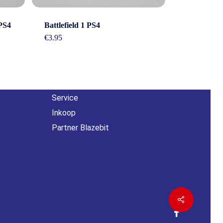
Overig
PS4
Battlefield 1 PS4
n
€
3.95
Contact
About us
Agenda
Service
Inkoop
Partner Blazebit
Share
facebook