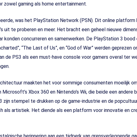
or zowel gaming als home entertainment.
nieerde, was het PlayStation Network (PSN). Dit online platfor
 uit te proberen en meer. Het bracht een geheel nieuwe dimensi
ar konden concurreren en samenwerken. De PlayStation 3 bood oo
charted”, “The Last of Us”, en “God of War” werden geprezen om
 van de PS3 als een must-have console voor gamers overal ter w
ngen.
 architectuur maakten het voor sommige consumenten moeilijk 
 Microsoft’s Xbox 360 en Nintendo’s Wii, die beide een andere
3 zijn stempel te drukken op de game-industrie en de popcultuu
als artistiek. Het diende als een platform voor innovatie en cre
ostalgische herinnering aan een tijdperk van grensverleggende g