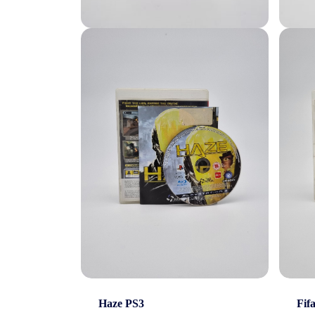
Cont
Haze PS3
Fif