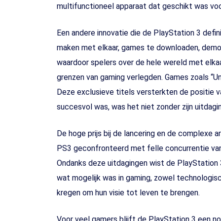
multifunctioneel apparaat dat geschikt was vo
Een andere innovatie die de PlayStation 3 defi
maken met elkaar, games te downloaden, demo’s
waardoor spelers over de hele wereld met elka
grenzen van gaming verlegden. Games zoals “Un
Deze exclusieve titels versterkten de positie
succesvol was, was het niet zonder zijn uitdagi
De hoge prijs bij de lancering en de complexe
PS3 geconfronteerd met felle concurrentie van
Ondanks deze uitdagingen wist de PlayStation 
wat mogelijk was in gaming, zowel technologisch 
kregen om hun visie tot leven te brengen.
Voor veel gamers blijft de PlayStation 3 een n