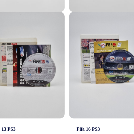
act
Beleid &
a 13 PS3
Fifa 16 PS3