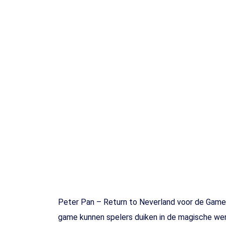
Toets enter of druk ESC
Peter Pan – Return to Neverland voor de Gameb
game kunnen spelers duiken in de magische werel