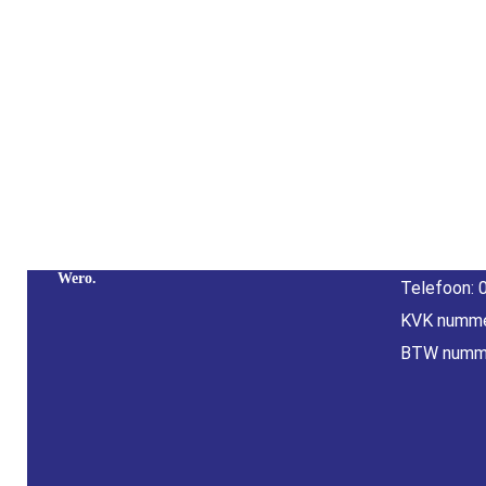
Cont
Adres: Nijv
Overijssel
Betaal Snel En Veilig Met Paypal & IDeal |
E-mail:
inf
Wero.
Telefoon: 
KVK numme
BTW numm