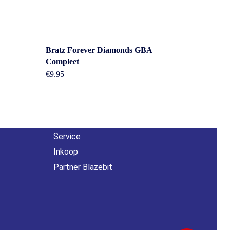
Overig
Bratz Forever Diamonds GBA
Compleet
n
€
9.95
Contact
About us
Agenda
Service
Inkoop
Partner Blazebit