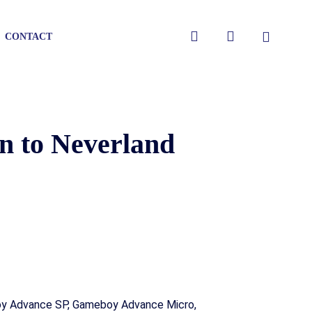
Close
search
account
CONTACT
Cart
n to Neverland
gen
gen
 Advance SP, Gameboy Advance Micro,
gen