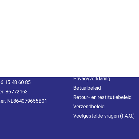
act
Beleid &
voorwaarde
erheidstraat1, Wierden
, 7641 AB Nederland
Algemene voorwaarden
o@gamebros.nl
Privacyverklaring
06 15 48 60 85
Betaalbeleid
r: 86772163
Retour- en restitutiebeleid
er: NL864079655B01
Verzendbeleid
Veelgestelde vragen (F.A.Q.)