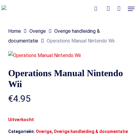
Skip
Me
to
Close
Winkelmand
search
account
Cart
main
Home
Overige
Overige handleiding &
content
documentatie
Operations Manual Nintendo Wii
Operations Manual Nintendo
Wii
€
4.95
Uitverkocht
Categorieën:
Overige
,
Overige handleiding & documentatie