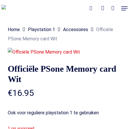
Skip
Me
to
Close
Winkelmand
search
account
Cart
main
Home
Playstation 1
Accessoires
Officiële
content
PSone Memory card Wit
Officiële PSone Memory card
Wit
€
16.95
Ook voor reguliere playstation 1 te gebruiken
1 op voorraad