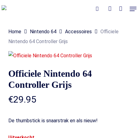
Skip
Me
to
Close
Winkelmand
search
account
Cart
main
Home
Nintendo 64
Accessoires
Officiele
content
Nintendo 64 Controller Grijs
Officiele Nintendo 64
Controller Grijs
€
29.95
De thumbstick is snaarstrak en als nieuw!
Uitverkocht