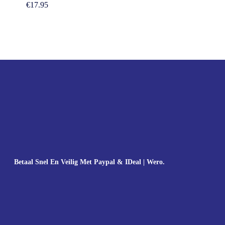
€
17.95
Betaal Snel En Veilig Met Paypal & IDeal | Wero.