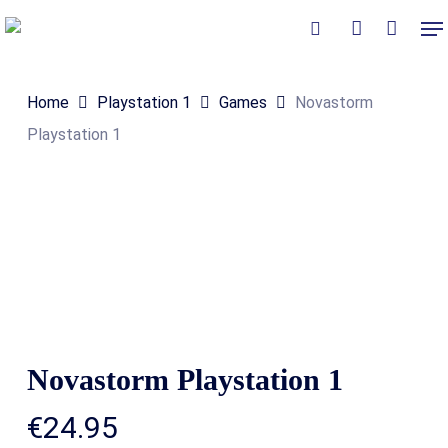
Skip
Me
to
Close
Winkelmand
search
account
Cart
main
Home
Playstation 1
Games
Novastorm
content
Playstation 1
Novastorm Playstation 1
€
24.95