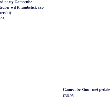
rd party Gamecube
troller wit (thumbstick cap
breekt)
.95
act
Beleid &
Gamecube Stuur met pedal
voorwaarde
€
36.95
erheidstraat1, Wierden