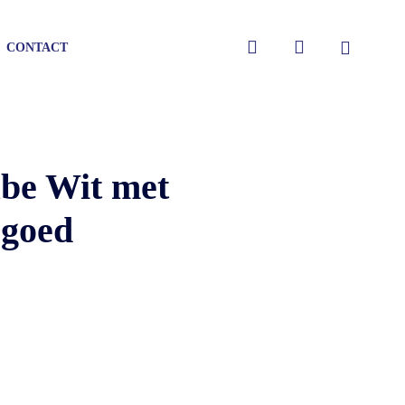
Close
search
account
CONTACT
Cart
be Wit met
 goed
gen
gen
gen