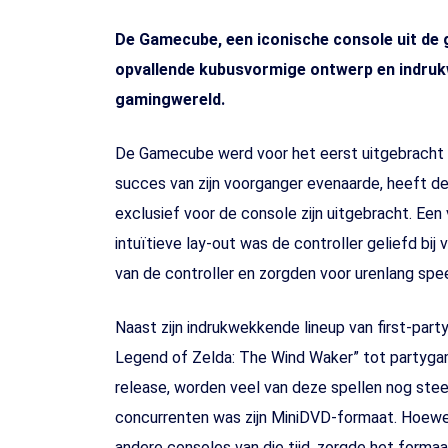
De Gamecube, een iconische console uit de g
opvallende kubusvormige ontwerp en indrukw
gamingwereld.
De Gamecube werd voor het eerst uitgebracht 
succes van zijn voorganger evenaarde, heeft d
exclusief voor de console zijn uitgebracht. Ee
intuïtieve lay-out was de controller geliefd b
van de controller en zorgden voor urenlang spee
Naast zijn indrukwekkende lineup van first-par
Legend of Zelda: The Wind Waker” tot partygame
release, worden veel van deze spellen nog st
concurrenten was zijn MiniDVD-formaat. Hoewel
andere consoles van die tijd, zorgde het forma