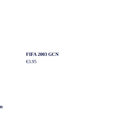
FIFA 2003 GCN
€
3.95
Overig
en
n
Contact