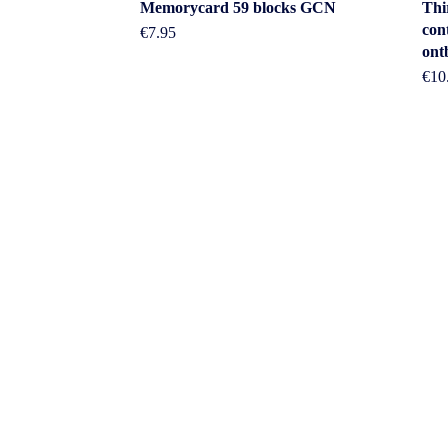
Memorycard 59 blocks GCN
Thi
con
€
7.95
ont
€
10
Cont
Adres: Nijv