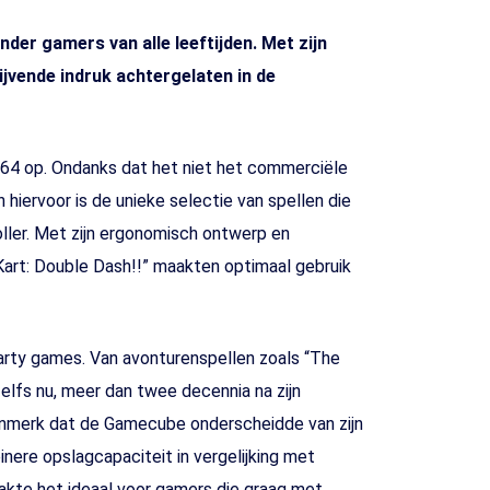
der gamers van alle leeftijden. Met zijn
vende indruk achtergelaten in de
64 op. Ondanks dat het niet het commerciële
iervoor is de unieke selectie van spellen die
ller. Met zijn ergonomisch ontwerp en
 Kart: Double Dash!!” maakten optimaal gebruik
party games. Van avonturenspellen zoals “The
elfs nu, meer dan twee decennia na zijn
enmerk dat de Gamecube onderscheidde van zijn
ere opslagcapaciteit in vergelijking met
akte het ideaal voor gamers die graag met