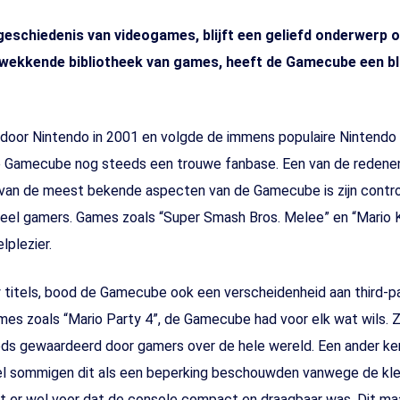
eschiedenis van videogames, blijft een geliefd onderwerp on
ekkende bibliotheek van games, heeft de Gamecube een blij
door Nintendo in 2001 en volgde de immens populaire Nintendo 
e Gamecube nog steeds een trouwe fanbase. Een van de redenen h
n van de meest bekende aspecten van de Gamecube is zijn contro
ij veel gamers. Games zoals “Super Smash Bros. Melee” en “Mario
lplezier.
ty titels, bood de Gamecube ook een verscheidenheid aan third-
s zoals “Mario Party 4”, de Gamecube had voor elk wat wils. Z
eeds gewaardeerd door gamers over de hele wereld. Een ander k
 sommigen dit als een beperking beschouwden vanwege de klein
at er wel voor dat de console compact en draagbaar was. Dit ma