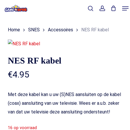
Skip
Me
to
Close
Winkelmand
search
account
Cart
main
Home
SNES
Accessoires
NES RF kabel
content
NES RF kabel
€
4.95
Met deze kabel kan u uw (S)NES aansluiten op de kabel
(coax) aansluiting van uw televisie. Wees er a.u.b. zeker
van dat uw televisie deze aansluiting ondersteunt!
16 op voorraad