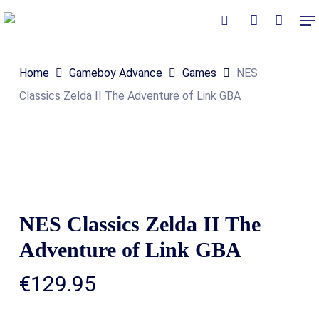
Skip
Me
to
Close
Winkelmand
search
account
Cart
main
Home
Gameboy Advance
Games
NES
content
Classics Zelda II The Adventure of Link GBA
NES Classics Zelda II The
Adventure of Link GBA
€
129.95