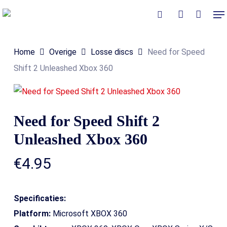
Skip
Me
to
Close
Winkelmand
search
account
Cart
main
Home
Overige
Losse discs
Need for Speed
content
Shift 2 Unleashed Xbox 360
Need for Speed Shift 2
Unleashed Xbox 360
€
4.95
Specificaties:
Platform:
Microsoft XBOX 360