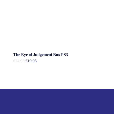
The Eye of Judgement Box PS3
Oorspronkelijke
Huidige
€
24.95
€
19.95
prijs
prijs
was:
is:
€24.95.
€19.95.