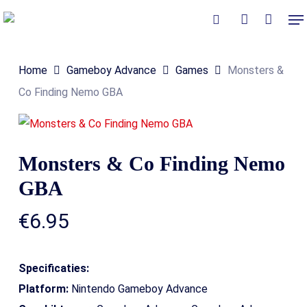
Skip
Me
to
Close
Winkelmand
search
account
Cart
main
Home
Gameboy Advance
Games
Monsters &
content
Co Finding Nemo GBA
Monsters & Co Finding Nemo
GBA
€
6.95
Specificaties:
Platform:
Nintendo Gameboy Advance