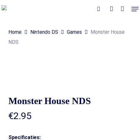
Skip
Me
to
Close
Winkelmand
search
account
Cart
main
Home
Nintendo DS
Games
Monster House
content
NDS
Monster House NDS
€
2.95
Specificaties: