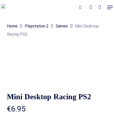
Skip
Me
to
Close
Winkelmand
search
account
Cart
main
Home
Playstation 2
Games
Mini Desktop
content
Racing PS2
Mini Desktop Racing PS2
€
6.95