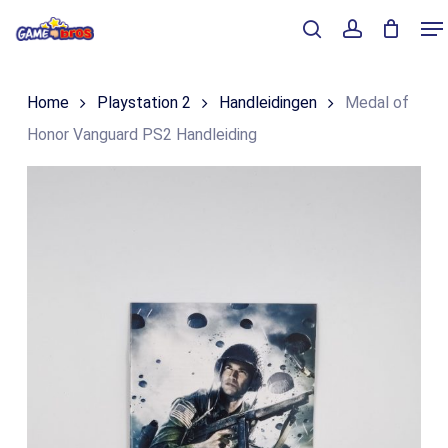
Skip
Me
to
Close
Winkelmand
search
account
Cart
main
Home
Playstation 2
Handleidingen
Medal of
content
Honor Vanguard PS2 Handleiding