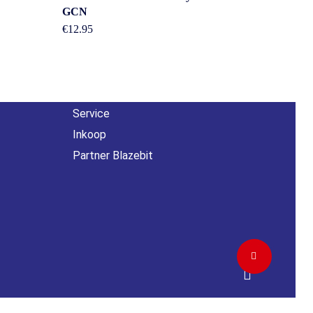
Overig
GCN
n
€
12.95
Contact
About us
Agenda
Service
Inkoop
Partner Blazebit
Share
facebook