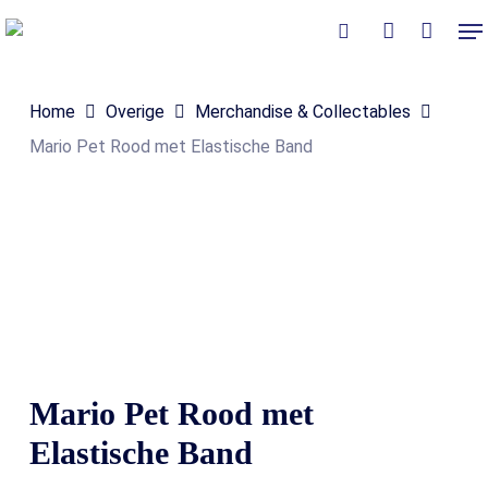
Skip
Me
to
Close
Winkelmand
search
account
Cart
main
Home
Overige
Merchandise & Collectables
content
Mario Pet Rood met Elastische Band
Mario Pet Rood met
Elastische Band