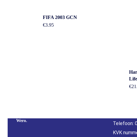
FIFA 2003 GCN
€
3.95
Cont
Har
Lif
€
21
Adres: Nijv
Overijssel
Betaal Snel En Veilig Met Paypal & IDeal |
E-mail:
inf
Wero.
Telefoon: 
KVK numme