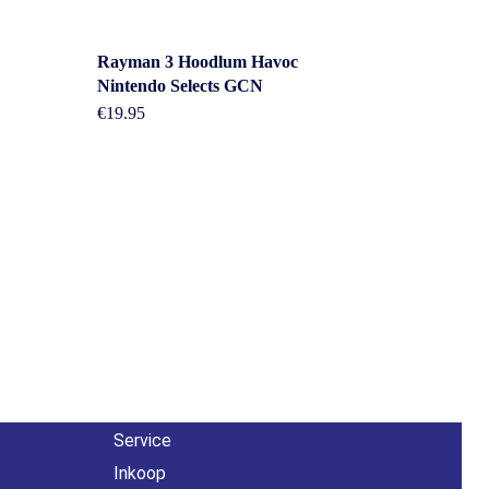
Rayman 3 Hoodlum Havoc
Nintendo Selects GCN
€
19.95
Overig
n
Contact
About us
Agenda
Service
Inkoop