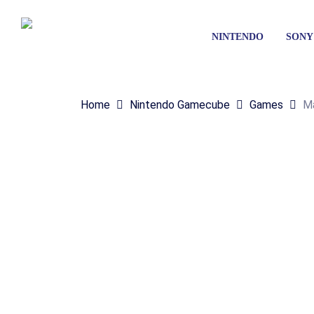
Skip
to
N
I
N
T
E
N
D
O
S
O
N
Y
main
content
Home
Nintendo Gamecube
Games
Ma