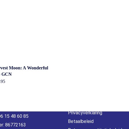
act
Beleid &
vest Moon: A Wonderful
e GCN
voorwaarde
.95
erheidstraat1, Wierden
, 7641 AB Nederland
Algemene voorwaarden
o@gamebros.nl
Privacyverklaring
06 15 48 60 85
Betaalbeleid
r: 86772163