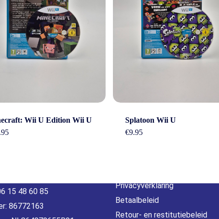
act
Beleid &
ecraft: Wii U Edition Wii U
Splatoon Wii U
voorwaarde
.95
€
9.95
erheidstraat1, Wierden
, 7641 AB Nederland
Algemene voorwaarden
o@gamebros.nl
Privacyverklaring
06 15 48 60 85
Betaalbeleid
r: 86772163
Retour- en restitutiebeleid