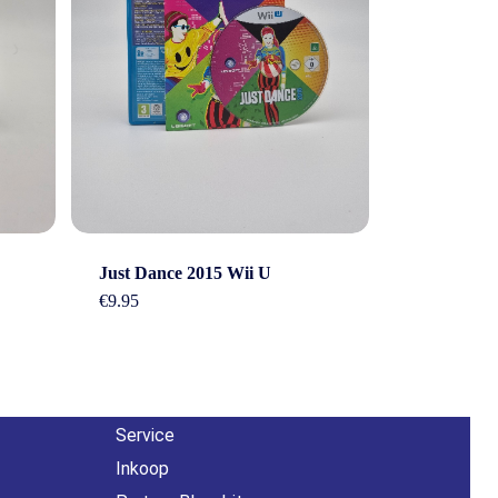
Overig
Just Dance 2015 Wii U
n
€
9.95
Contact
About us
Agenda
Service
Inkoop