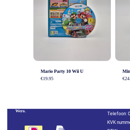
Cont
Mario Party 10 Wii U
Min
€
19.95
€
24
Adres: Nijv
Overijssel
Betaal Snel En Veilig Met Paypal & IDeal |
E-mail:
inf
Wero.
Telefoon: 
KVK numme