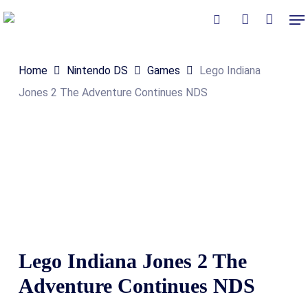
Skip
Me
to
Close
Winkelmand
search
account
Cart
main
Home
Nintendo DS
Games
Lego Indiana
content
Jones 2 The Adventure Continues NDS
Lego Indiana Jones 2 The
Adventure Continues NDS