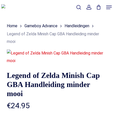
Skip
Me
to
Close
Winkelmand
search
account
Cart
main
Home
Gameboy Advance
Handleidingen
content
Legend of Zelda Minish Cap GBA Handleiding minder
mooi
Legend of Zelda Minish Cap
GBA Handleiding minder
mooi
€
24.95