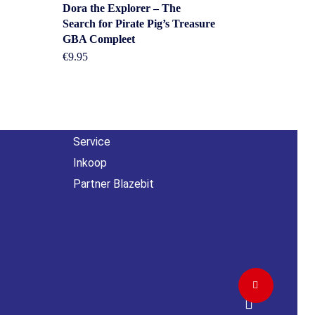
Dora the Explorer – The
Overig
Search for Pirate Pig’s Treasure
GBA Compleet
n
€
9.95
Contact
About us
Agenda
Service
Inkoop
Partner Blazebit
Share
facebook