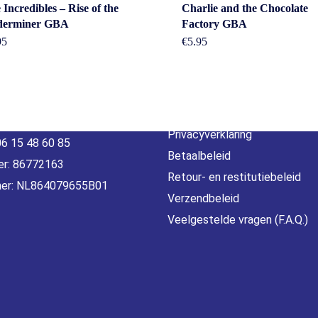
 Incredibles – Rise of the
Charlie and the Chocolate
act
Beleid &
derminer GBA
Factory GBA
95
€
5.95
voorwaarde
erheidstraat1, Wierden
, 7641 AB Nederland
Algemene voorwaarden
o@gamebros.nl
Privacyverklaring
06 15 48 60 85
Betaalbeleid
r: 86772163
Retour- en restitutiebeleid
er: NL864079655B01
Verzendbeleid
Veelgestelde vragen (F.A.Q.)