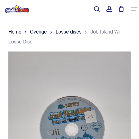
Skip
Me
to
Close
Winkelmand
search
account
Cart
main
Home
Overige
Losse discs
Job Island Wii
content
Losse Disc