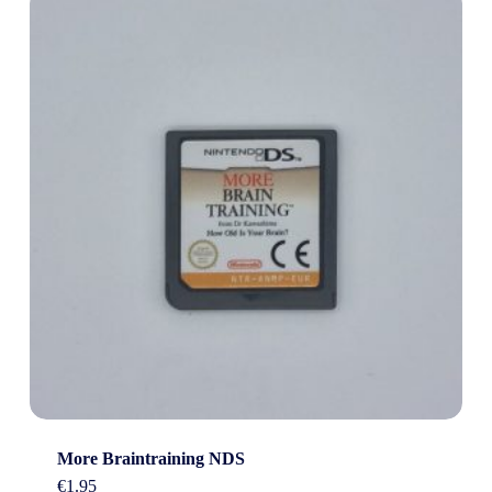
More Braintraining NDS
€
1.95