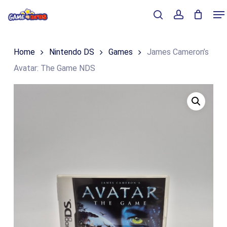
Skip
Me
to
Close
Winkelmand
search
account
Cart
main
Home
Nintendo DS
Games
James Cameron’s
content
Avatar: The Game NDS