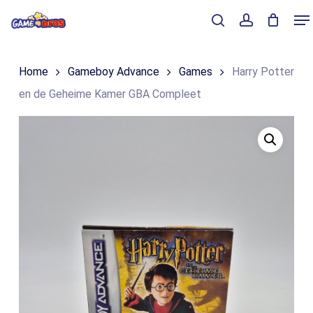
Skip
Me
to
Close
Winkelmand
search
account
Cart
main
Home
Gameboy Advance
Games
Harry Potter
content
en de Geheime Kamer GBA Compleet