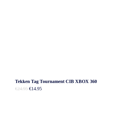
Tekken Tag Tournament CIB XBOX 360
Oorspronkelijke
Huidige
€
24.95
€
14.95
prijs
prijs
was:
is:
€24.95.
€14.95.