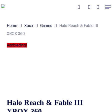
Skip
Me
to
Close
Winkelmand
search
account
Cart
main
Home
Xbox
Games
Halo Reach & Fable III
content
XBOX 360
Aanbieding!
Halo Reach & Fable III
XBOX 360