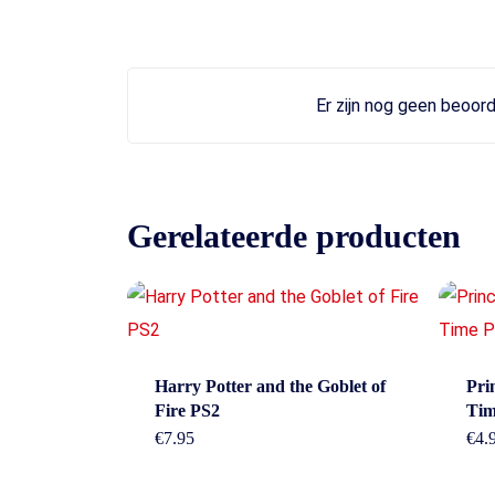
Er zijn nog geen beoord
Gerelateerde producten
Cont
Harry Potter and the Goblet of
Pri
Fire PS2
Tim
€
7.95
€
4.
Betaal Snel En Veilig Met Paypal & IDeal |
Adres: Nijv
Wero.