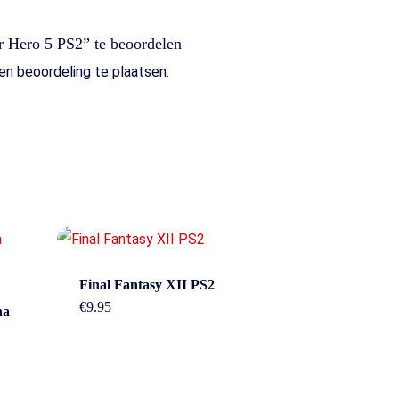
r Hero 5 PS2” te beoordelen
n beoordeling te plaatsen.
Final Fantasy XII PS2
€
9.95
Overig
na
n
Contact