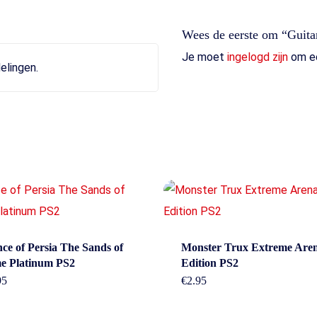
Wees de eerste om “Guita
Je moet
ingelogd zijn
om ee
elingen.
act
Beleid &
nce of Persia The Sands of
Monster Trux Extreme Are
e Platinum PS2
Edition PS2
voorwaarde
95
€
2.95
erheidstraat1, Wierden