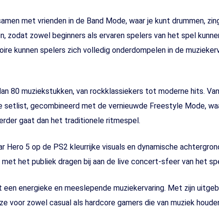
 samen met vrienden in de Band Mode, waar je kunt drummen, zin
n, zodat zowel beginners als ervaren spelers van het spel kunnen
soire kunnen spelers zich volledig onderdompelen in de muzieker
dan 80 muziekstukken, van rockklassiekers tot moderne hits. Va
ide setlist, gecombineerd met de vernieuwde Freestyle Mode, waa
erder gaat dan het traditionele ritmespel.
tar Hero 5 op de PS2 kleurrijke visuals en dynamische achtergro
met het publiek dragen bij aan de live concert-sfeer van het spe
t een energieke en meeslepende muziekervaring. Met zijn uitge
ze voor zowel casual als hardcore gamers die van muziek houde