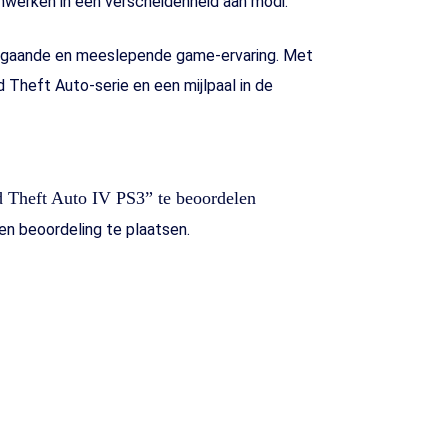
nwerken in een verscheidenheid aan modi.
iepgaande en meeslepende game-ervaring. Met
nd Theft Auto-serie en een mijlpaal in de
 Theft Auto IV PS3” te beoordelen
n beoordeling te plaatsen.