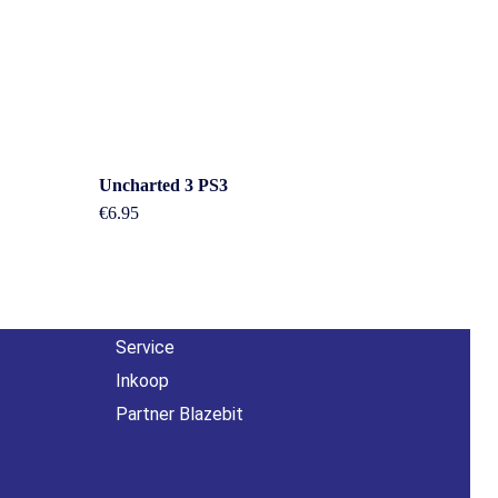
Overig
Uncharted 3 PS3
n
€
6.95
Contact
About us
Agenda
Service
Inkoop
Partner Blazebit