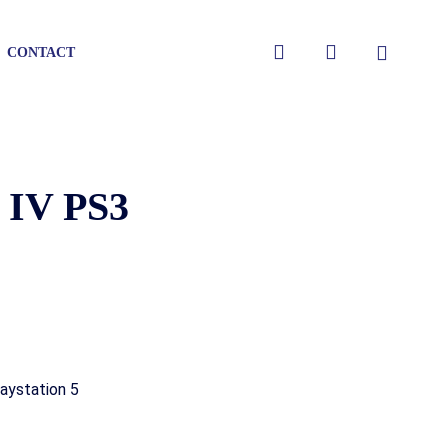
Close
search
account
CONTACT
Cart
 IV PS3
aystation 5
gen
gen
gen