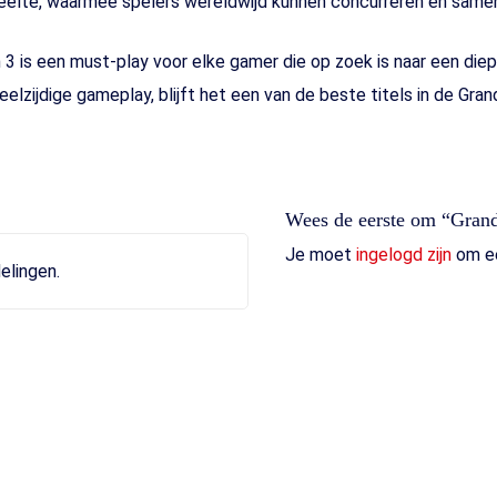
edeelte, waarmee spelers wereldwijd kunnen concurreren en same
 3 is een must-play voor elke gamer die op zoek is naar een d
n veelzijdige gameplay, blijft het een van de beste titels in de Gra
Wees de eerste om “Grand
Je moet
ingelogd zijn
om ee
elingen.