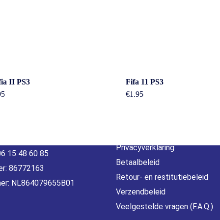
act
Beleid &
ia II PS3
Fifa 11 PS3
voorwaarde
95
€
1.95
erheidstraat1, Wierden
, 7641 AB Nederland
Algemene voorwaarden
o@gamebros.nl
Privacyverklaring
06 15 48 60 85
Betaalbeleid
r: 86772163
Retour- en restitutiebeleid
er: NL864079655B01
Verzendbeleid
Veelgestelde vragen (F.A.Q.)