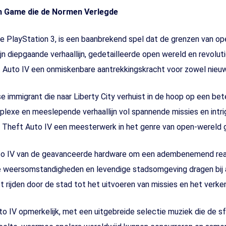
en Game die de Normen Verlegde
 de PlayStation 3, is een baanbrekend spel dat de grenzen van 
 diepgaande verhaallijn, gedetailleerde open wereld en revoluti
Auto IV een onmiskenbare aantrekkingskracht voor zowel nieuwe
 immigrant die naar Liberty City verhuist in de hoop op een beter
complexe en meeslepende verhaallijn vol spannende missies en in
nd Theft Auto IV een meesterwerk in het genre van open-wereld
to IV van de geavanceerde hardware om een adembenemend realis
 weersomstandigheden en levendige stadsomgeving dragen bij aa
t rijden door de stad tot het uitvoeren van missies en het verkenn
to IV opmerkelijk, met een uitgebreide selectie muziek die de 