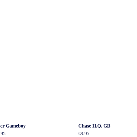
act
Beleid &
er Gameboy
Chase H.Q. GB
.95
€
9.95