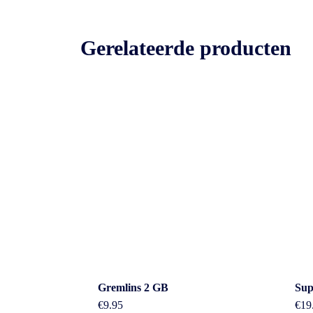
Gerelateerde producten
Cont
Gremlins 2 GB
Sup
€
9.95
€
19