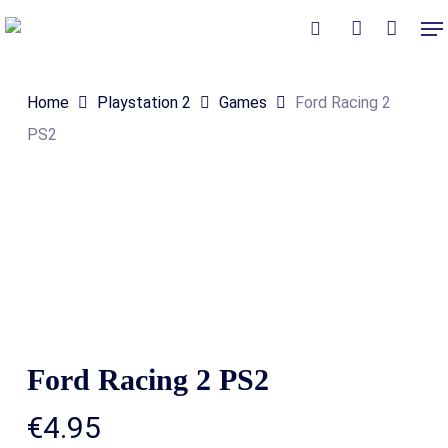
Skip
Me
to
Close
Winkelmand
search
account
Cart
main
Home
Playstation 2
Games
Ford Racing 2
content
PS2
Ford Racing 2 PS2
€
4.95