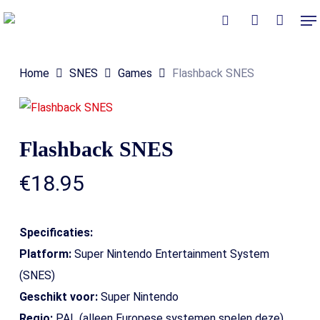
Skip
Me
to
Close
Winkelmand
search
account
Cart
main
Home
SNES
Games
Flashback SNES
content
Flashback SNES
€
18.95
Specificaties:
Platform:
Super Nintendo Entertainment System
(SNES)
Geschikt voor:
Super Nintendo
Regio:
PAL (alleen Europese systemen spelen deze)