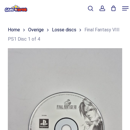
Skip
Me
to
Close
Winkelmand
search
account
Cart
main
Home
Overige
Losse discs
Final Fantasy VIII
content
PS1 Disc 1 of 4