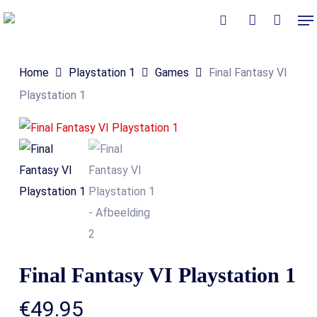
Skip
Me
to
Close
Winkelmand
search
account
Cart
main
Home
Playstation 1
Games
Final Fantasy VI
content
Playstation 1
Final Fantasy VI Playstation 1
€
49.95