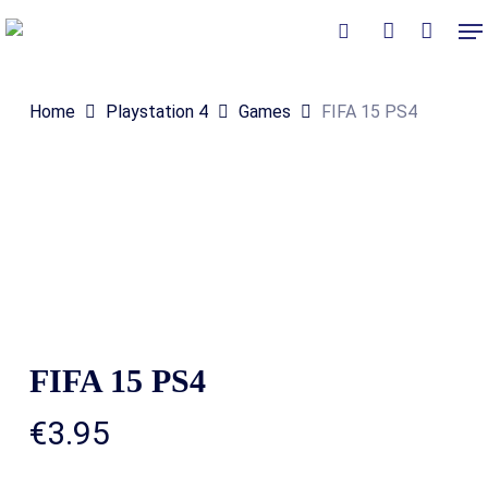
Skip
Me
to
Close
Winkelmand
search
account
Cart
main
Home
Playstation 4
Games
FIFA 15 PS4
content
FIFA 15 PS4
€
3.95