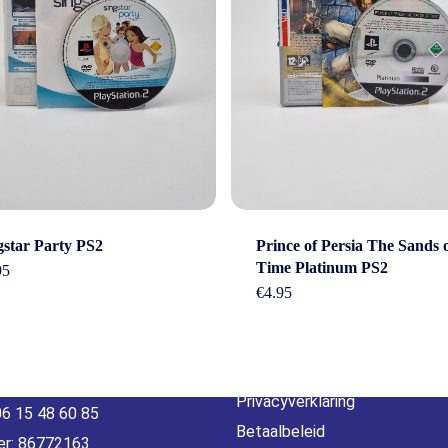
act
Beleid &
gstar Party PS2
Prince of Persia The Sands 
Time Platinum PS2
95
voorwaarde
€
4.95
erheidstraat1, Wierden
, 7641 AB Nederland
Algemene voorwaarden
o@gamebros.nl
Privacyverklaring
06 15 48 60 85
Betaalbeleid
r: 86772163