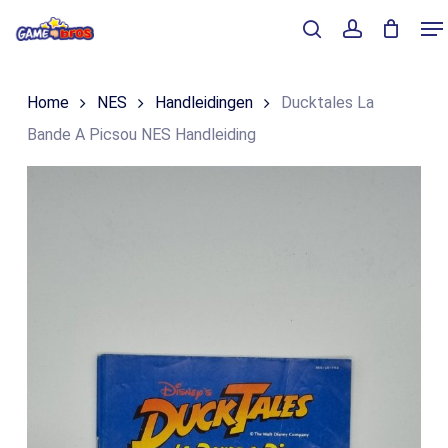
Skip
Me
to
Close
Winkelmand
search
account
Cart
main
Home
NES
Handleidingen
Ducktales La
content
Bande A Picsou NES Handleiding