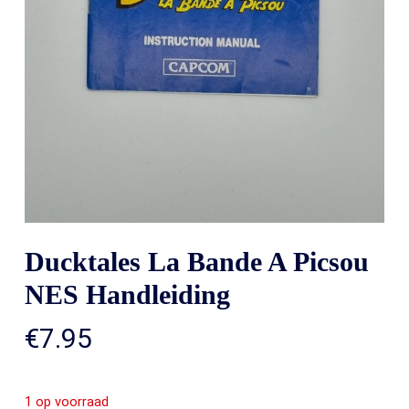
Ducktales La Bande A Picsou
NES Handleiding
€
7.95
1 op voorraad