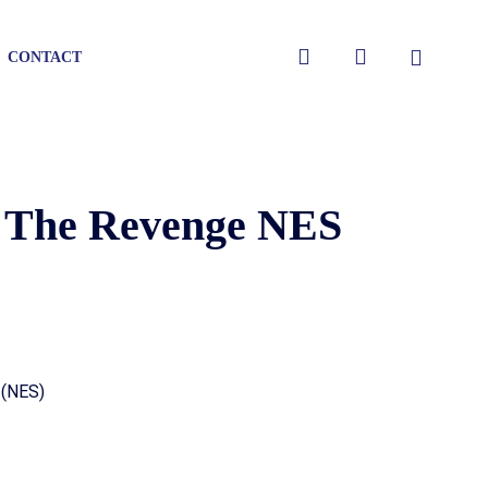
Close
search
account
CONTACT
Cart
I The Revenge NES
 (NES)
gen
gen
gen