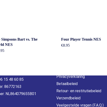
act
Beleid &
 Simpsons Bart vs. The
Four Player Tennis NES
rld NES
€
8.95
voorwaarde
.95
erheidstraat1, Wierden
, 7641 AB Nederland
Algemene voorwaarden
o@gamebros.nl
Privacyverklaring
06 15 48 60 85
Betaalbeleid
r: 86772163
Retour- en restitutiebeleid
er: NL864079655B01
Verzendbeleid
Veelgestelde vragen (F.A.Q.)