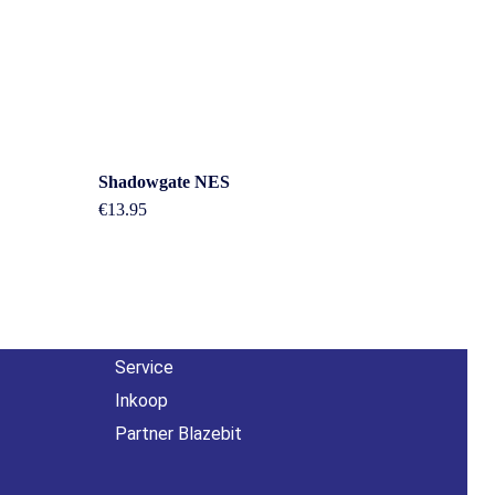
Overig
Shadowgate NES
€
13.95
n
Contact
About us
Agenda
Service
Inkoop
Partner Blazebit