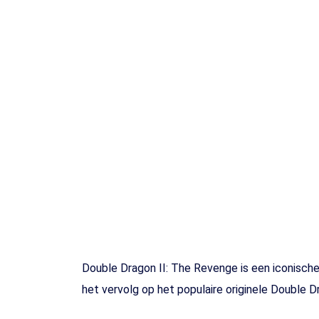
Toets enter of druk ESC
Double Dragon II: The Revenge is een iconisch
het vervolg op het populaire originele Double 