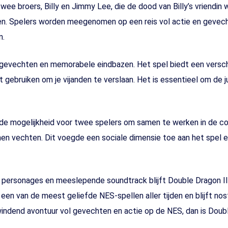
wee broers, Billy en Jimmy Lee, die de dood van Billy’s vriendin 
n. Spelers worden meegenomen op een reis vol actie en gevechte
n.
e gevechten en memorabele eindbazen. Het spel biedt een versc
nt gebruiken om je vijanden te verslaan. Het is essentieel om de 
 de mogelijkheid voor twee spelers om samen te werken in de co
n vechten. Dit voegde een sociale dimensie toe aan het spel 
personages en meeslepende soundtrack blijft Double Dragon II:
s een van de meest geliefde NES-spellen aller tijden en blijft n
pwindend avontuur vol gevechten en actie op de NES, dan is Doubl