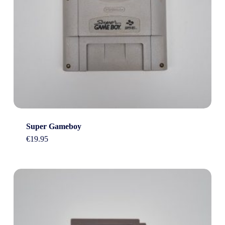
Super Gameboy
€
19.95