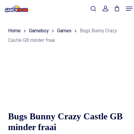
Skip
Me
to
Close
Winkelmand
search
account
Cart
main
Home
Gameboy
Games
Bugs Bunny Crazy
content
Castle GB minder fraai
Bugs Bunny Crazy Castle GB
minder fraai