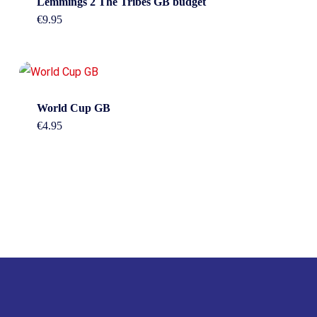
Lemmings 2 The Tribes GB budget
€
9.95
World Cup GB
€
4.95