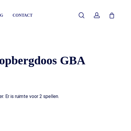
Close
search
account
G
CONTACT
Cart
e opbergdoos GBA
soles
 Er is ruimte voor 2 spellen.
mes
soles
essoires
mes
soles
dleidingen
essoires
mes
dleidingen
essoires
dleidingen