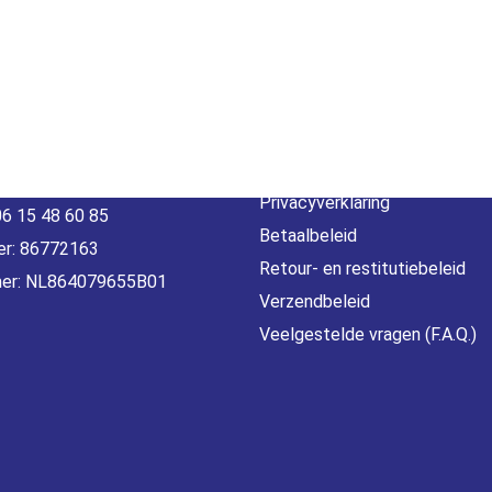
act
Beleid &
voorwaarde
erheidstraat1, Wierden
, 7641 AB Nederland
Algemene voorwaarden
o@gamebros.nl
Privacyverklaring
06 15 48 60 85
Betaalbeleid
r: 86772163
Retour- en restitutiebeleid
er: NL864079655B01
Verzendbeleid
Veelgestelde vragen (F.A.Q.)