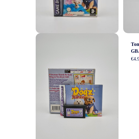
Tom
GB
€
4.