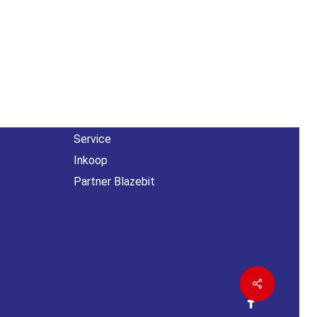
Overig
n
Contact
About us
Agenda
Service
Inkoop
Partner Blazebit
Share
facebook