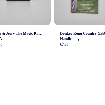
 & Jerry The Magic Ring
Donkey Kong Country GB
A
Handleiding
95
€
7.95