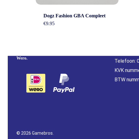
Cont
Dogz Fashion GBA Compleet
€
9.95
Adres: Nijv
Overijssel
Betaal Snel En Veilig Met Paypal & IDeal |
E-mail:
inf
Wero.
Telefoon: 
KVK numme
BTW numm
© 2026 Gamebros.