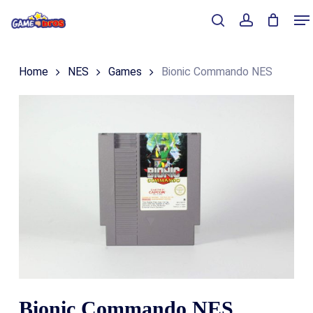
Skip
Me
to
Close
Winkelmand
search
account
Cart
main
Home
NES
Games
Bionic Commando NES
content
Bionic Commando NES