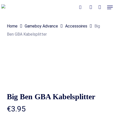
Skip
Me
to
Close
Winkelmand
search
account
Cart
main
Home
Gameboy Advance
Accessoires
Big
content
Ben GBA Kabelsplitter
Big Ben GBA Kabelsplitter
€
3.95