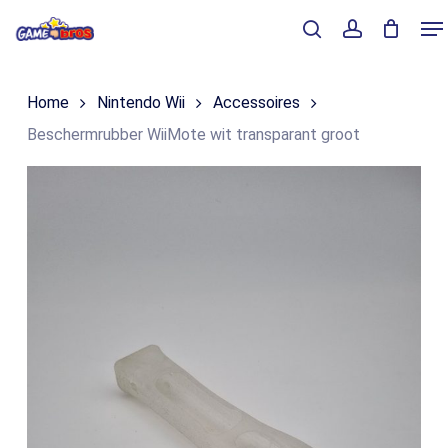
Skip
Me
to
Close
Winkelmand
search
account
Cart
main
Home
Nintendo Wii
Accessoires
content
Beschermrubber WiiMote wit transparant groot