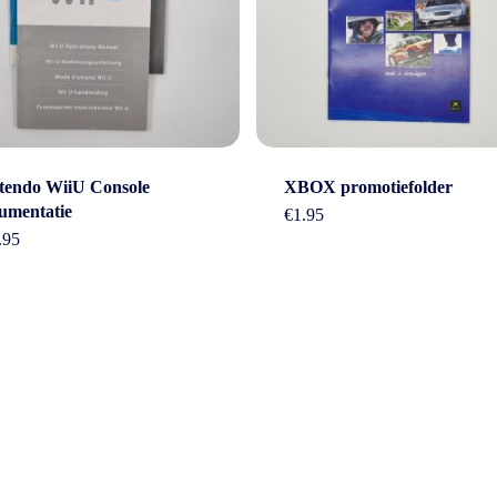
tendo WiiU Console
XBOX promotiefolder
umentatie
€
1.95
.95