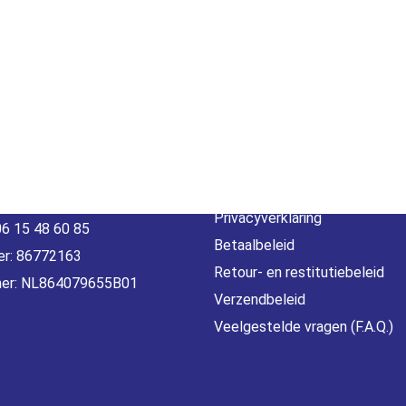
act
Beleid &
voorwaarde
erheidstraat1, Wierden
, 7641 AB Nederland
Algemene voorwaarden
o@gamebros.nl
Privacyverklaring
06 15 48 60 85
Betaalbeleid
r: 86772163
Retour- en restitutiebeleid
er: NL864079655B01
Verzendbeleid
Veelgestelde vragen (F.A.Q.)