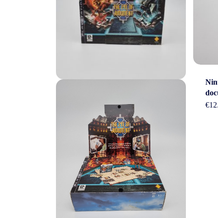
Nin
doc
€
12