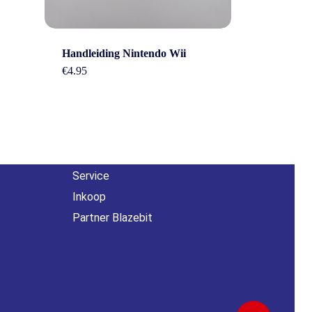
Handleiding Nintendo Wii
Overig
€
4.95
n
Contact
About us
Agenda
Service
Inkoop
Partner Blazebit