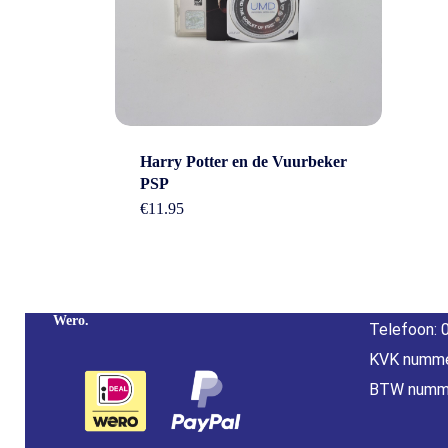
Cont
Harry Potter en de Vuurbeker
PSP
€
11.95
Adres: Nijv
Overijssel
Betaal Snel En Veilig Met Paypal & IDeal |
E-mail:
inf
Wero.
Telefoon: 
KVK numme
BTW numm