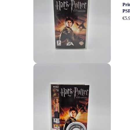
Pri
PS
€
5.