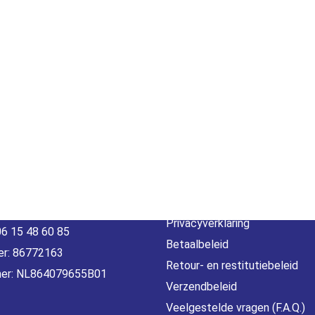
act
Beleid &
voorwaarde
erheidstraat1, Wierden
, 7641 AB Nederland
Algemene voorwaarden
o@gamebros.nl
Privacyverklaring
06 15 48 60 85
Betaalbeleid
r: 86772163
Retour- en restitutiebeleid
er: NL864079655B01
Verzendbeleid
Veelgestelde vragen (F.A.Q.)