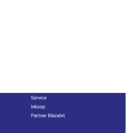
Overig
n
Contact
About us
Agenda
Service
Inkoop
Partner Blazebit