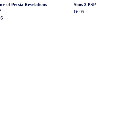
nce of Persia Revelations
Sims 2 PSP
P
€
6.95
95