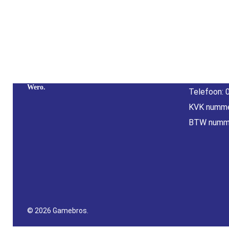
Cont
Adres: Nijv
Overijssel
Betaal Snel En Veilig Met Paypal & IDeal |
E-mail:
inf
Wero.
Telefoon: 
KVK numme
BTW numm
© 2026 Gamebros.