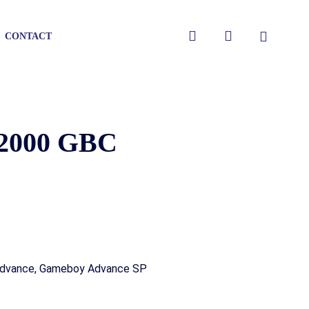
Close
search
account
CONTACT
Cart
l 2000 GBC
dvance, Gameboy Advance SP
gen
gen
gen