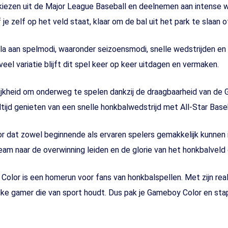
 kiezen uit de Major League Baseball en deelnemen aan intense w
je zelf op het veld staat, klaar om de bal uit het park te slaan 
ala aan spelmodi, waaronder seizoensmodi, snelle wedstrijden e
el variatie blijft dit spel keer op keer uitdagen en vermaken.
jkheid om onderweg te spelen dankzij de draagbaarheid van de Ga
tijd genieten van een snelle honkbalwedstrijd met All-Star Base
r dat zowel beginnende als ervaren spelers gemakkelijk kunnen 
am naar de overwinning leiden en de glorie van het honkbalveld 
olor is een homerun voor fans van honkbalspellen. Met zijn rea
elke gamer die van sport houdt. Dus pak je Gameboy Color en sta