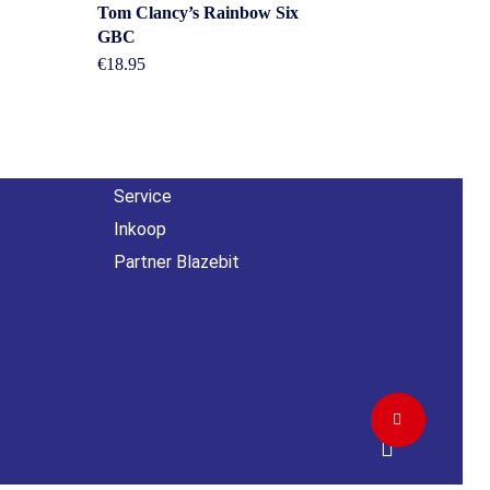
Overig
Tom Clancy’s Rainbow Six
GBC
n
€
18.95
Contact
About us
Agenda
Service
Inkoop
Partner Blazebit
Share
facebook