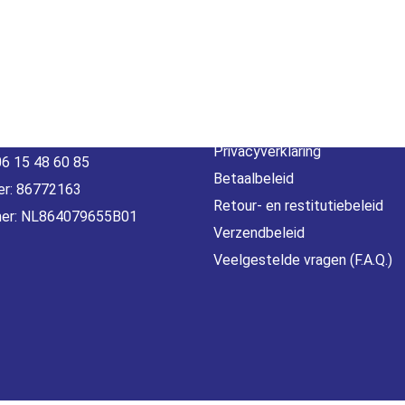
act
Beleid &
voorwaarde
erheidstraat1, Wierden
, 7641 AB Nederland
Algemene voorwaarden
o@gamebros.nl
Privacyverklaring
06 15 48 60 85
Betaalbeleid
r: 86772163
Retour- en restitutiebeleid
er: NL864079655B01
Verzendbeleid
Veelgestelde vragen (F.A.Q.)